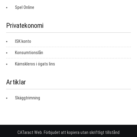
Spel Online
Privatekonomi
ISK konto
Konsumtionslån
Kärnskleros i ögats lins
Artiklar
Skäggtrimning
CATaract Web. Förbjudet att kopiera utan skriftligt tillstånd