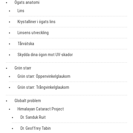
Ögats anatomi
Lins
Krystalliner i ögats lins
Linsens utveckling
Tårvätska
Skydda dina ögon mot UV-skador
Grön starr
Grön starr: Öppenvinkelglaukom
Grön starr: Trångvinkelglaukom
Globalt problem
Himalayan Cataract Project
Dr. Sanduk Ruit
Dr. Geoffrey Tabin