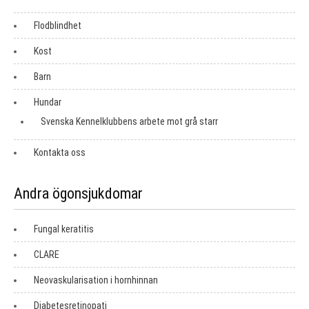
Flodblindhet
Kost
Barn
Hundar
Svenska Kennelklubbens arbete mot grå starr
Kontakta oss
Andra ögonsjukdomar
Fungal keratitis
CLARE
Neovaskularisation i hornhinnan
Diabetesretinopati