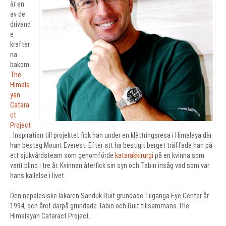
är en
av de
drivand
e
krafter
na
bakom
The
Himala
yan
Catara
ct
Project
. Inspiration till projektet fick han under en klättringsresa i Himalaya där
han besteg Mount Everest. Efter att ha bestigit berget träffade han på
ett sjukvårdsteam som genomförde
katarakkirurgi
på en kvinna som
varit blind i tre år. Kvinnan återfick sin syn och Tabin insåg vad som var
hans kallelse i livet.
Den nepalesiske läkaren Sanduk Ruit grundade Tilganga Eye Center år
1994, och året därpå grundade Tabin och Ruit tillsammans The
Himalayan Cataract Project.