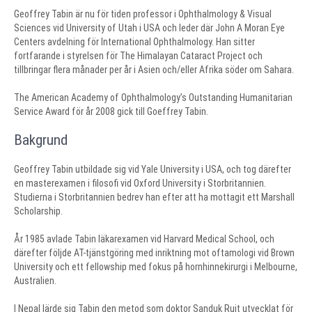
Geoffrey Tabin är nu för tiden professor i Ophthalmology & Visual
Sciences vid University of Utah i USA och leder där John A Moran Eye
Centers avdelning för International Ophthalmology. Han sitter
fortfarande i styrelsen för The Himalayan Cataract Project och
tillbringar flera månader per år i Asien och/eller Afrika söder om Sahara.
The American Academy of Ophthalmology’s Outstanding Humanitarian
Service Award för år 2008 gick till Goeffrey Tabin.
Bakgrund
Geoffrey Tabin utbildade sig vid Yale University i USA, och tog därefter
en masterexamen i filosofi vid Oxford University i Storbritannien.
Studierna i Storbritannien bedrev han efter att ha mottagit ett Marshall
Scholarship.
År 1985 avlade Tabin läkarexamen vid Harvard Medical School, och
därefter följde AT-tjänstgöring med inriktning mot oftamologi vid Brown
University och ett fellowship med fokus på hornhinnekirurgi i Melbourne,
Australien.
I Nepal lärde sig Tabin den metod som doktor Sanduk Ruit utvecklat för