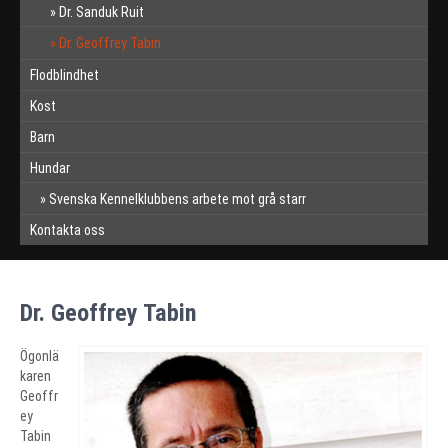
Dr. Sanduk Ruit
Dr. Geoffrey Tabin
Flodblindhet
Kost
Barn
Hundar
Svenska Kennelklubbens arbete mot grå starr
Kontakta oss
Dr. Geoffrey Tabin
Ögonlä
karen
Geoffr
ey
Tabin