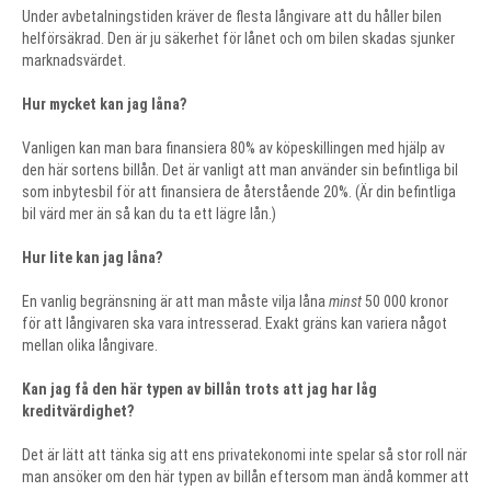
Under avbetalningstiden kräver de flesta långivare att du håller bilen
helförsäkrad. Den är ju säkerhet för lånet och om bilen skadas sjunker
marknadsvärdet.
Hur mycket kan jag låna?
Vanligen kan man bara finansiera 80% av köpeskillingen med hjälp av
den här sortens billån. Det är vanligt att man använder sin befintliga bil
som inbytesbil för att finansiera de återstående 20%. (Är din befintliga
bil värd mer än så kan du ta ett lägre lån.)
Hur lite kan jag låna?
En vanlig begränsning är att man måste vilja låna
minst
50 000 kronor
för att långivaren ska vara intresserad. Exakt gräns kan variera något
mellan olika långivare.
Kan jag få den här typen av billån trots att jag har låg
kreditvärdighet?
Det är lätt att tänka sig att ens privatekonomi inte spelar så stor roll när
man ansöker om den här typen av billån eftersom man ändå kommer att