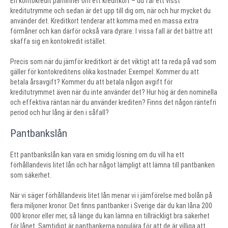
En kontokredit påminner om ett kreditkort – du får ett visst
kreditutrymme och sedan är det upp till dig om, när och hur mycket du
använder det. Kreditkort tenderar att komma med en massa extra
förmåner och kan därför också vara dyrare. I vissa fall är det bättre att
skaffa sig en kontokredit istället.
Precis som när du jämför kreditkort är det viktigt att ta reda på vad som
gäller för kontokreditens olika kostnader. Exempel: Kommer du att
betala årsavgift? Kommer du att betala någon avgift för
kreditutrymmet även när du inte använder det? Hur hög är den nominella
och effektiva räntan när du använder krediten? Finns det någon räntefri
period och hur lång är den i såfall?
Pantbankslån
Ett pantbankslån kan vara en smidig lösning om du vill ha ett
förhållandevis litet lån och har något lämpligt att lämna till pantbanken
som säkerhet.
När vi säger förhållandevis litet lån menar vi i jämförelse med bolån på
flera miljoner kronor. Det finns pantbanker i Sverige där du kan låna 200
000 kronor eller mer, så länge du kan lämna en tillräckligt bra säkerhet
för lånet. Samtidigt är pantbankerna populära för att de är villiga att