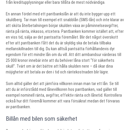
från kreditupplysningar eller bara tillåta de mest nödvändiga.
En annan fördel med ett pantbankslån är att du inte bygger upp ett
skuldberg. Tar man till exempel ett snabblån (SMS-lån) och inte klarar av
att sköta återbetalningen börjar skulden växa av påminnelseavgifter,
ränta på ränta, inkasso, etcetera. Pantbanken kommer istället att, efter
en viss tid, sälja av det pantsatta föremålet. Blir det något överskott
efter att pantbanken fått det du är skyldig ska de betala tillbaka
mellanskillnaden till dig. Du kan alltså pantsätta förhållandevis dyr
egendom för ett mindre lån om du vill. Att ditt armbandsur värderas till
25 000 kronor innebär inte att du behöver låna stort “för säkerhets
skull”. Tvärt om är det bättre att hålla skulden nere – då ökar dina
möjigheter att betala av den i tid och räntekostnaden blir lägre.
Som alltid gäller det att jämföra villkoren innan man tar ett lån. Se till
att du är införstådd med lånevillkoren hos pantbanken, vad gäller till
exempel nominell ränta, avgifter, effektiv ränta och lånetid. Kontrollera
också hur ditt föremål kommer att vara försäkrat medan det förvaras
av pantbanken.
Billån med bilen som säkerhet