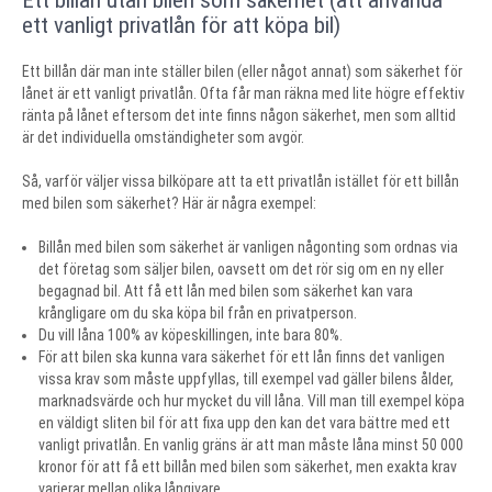
Ett billån utan bilen som säkerhet (att använda
ett vanligt privatlån för att köpa bil)
Ett billån där man inte ställer bilen (eller något annat) som säkerhet för
lånet är ett vanligt privatlån. Ofta får man räkna med lite högre effektiv
ränta på lånet eftersom det inte finns någon säkerhet, men som alltid
är det individuella omständigheter som avgör.
Så, varför väljer vissa bilköpare att ta ett privatlån istället för ett billån
med bilen som säkerhet? Här är några exempel:
Billån med bilen som säkerhet är vanligen någonting som ordnas via
det företag som säljer bilen, oavsett om det rör sig om en ny eller
begagnad bil. Att få ett lån med bilen som säkerhet kan vara
krångligare om du ska köpa bil från en privatperson.
Du vill låna 100% av köpeskillingen, inte bara 80%.
För att bilen ska kunna vara säkerhet för ett lån finns det vanligen
vissa krav som måste uppfyllas, till exempel vad gäller bilens ålder,
marknadsvärde och hur mycket du vill låna. Vill man till exempel köpa
en väldigt sliten bil för att fixa upp den kan det vara bättre med ett
vanligt privatlån. En vanlig gräns är att man måste låna minst 50 000
kronor för att få ett billån med bilen som säkerhet, men exakta krav
varierar mellan olika långivare.