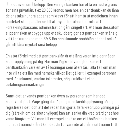
låna ut även små belopp. Den vanliga banken har ofta en nedre gräns
för sina privatlån, t ex 20 000 kronor, men hos en pantbank kan du låna
de enstaka hundralappar som krävs för att hämta ut medicinen innan
apoteket stänger eller se till att hyran betalas i tid trots att
Försäkringskassans administration går i snigelfart. Att man dessutom
slipper risken att bygga upp ett skuldberg gör att pantbanken står sig
väl i konkurrensen med SMS-lån och liknande snabblån där det också
går att låna mycket små belopp.
En stor fördel med ett pantbankslån är att långivaren inte gör någon
kreditupplysning på dig. Har man låg kreditvärdighet kan ett
pantbankslån vara en av få lösningar som återstår, i alla fall om man
inte vill ta ett lån med hemska villkor. Det gäller till exempel personer
med låg inkomst, osäkra inkomster, hög skuldkvot eller
betalningsanmärkningar.
Samtidigt används pantbanken även av personer som har god
kreditvärdighet. Varje gång du någon gör en kreditupplysning på dig
registreras det, och att det redan har gjorts flera kreditupplysningar på
dig (särskilt om de skett nyligen) kan att sänka din kreditvärdighet hos
vissa långivare. Vill man till exempel ansöka om ett bolån hos banken
inom det närmsta året kan det därför vara idé att hålla sitt namn fritt