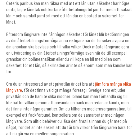
Ceteris paribus kan man räkna med att ett lån utan säkerhet har högre
ränta, lägre lånetak och kortare återbetalningstid jämför med ett säkrat
lån – och särskilt jämfört med ett lån där en bostad är säkerhet för
lånet.
Eftersom långivare inte får någon säkerhet för lånet blir bedömningen
av din återbetalningsförmåga ännu viktigare när de försöker avgöra om
din ansökan ska beviljas och till vilka villkor. Dock måste långivare göra
en utvärdering av din återbetalningsförmåga även när de till exempel
granskar din bolåneansökan eller du vill köpa en bil med bilen som
säkerhet för ett lån, så skillnaden är inte så enorm som man kanske kan
tro.
Om du är intresserad av ett privatlån är det bra att
jämföra många olika
långivare
, för det finns väldigt många företag i Sverige som erbjuder
privatlån och de har lite olika nischer. Ibland kan man förhandla sig till
lite bättre villkor genom att använda en bank man redan är kund i, men
det finns inte några garantier. Om du tillhör en medlemsorganisation, till
exempel ett fackförbund, kontrollera om de samarbetar med någon
långivare. Som alltid behöver du läsa den finstila innan du går med på
något, för det är inte säkert att du får bra villkor från långivaren bara för
att du går via en medlemsorganisation.