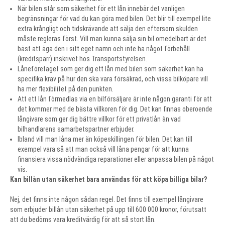
När bilen står som säkerhet för ett lån innebär det vanligen
begränsningar för vad du kan göra med bilen. Det blir till exempel lite
extra krångligt och tidskrävande att sälja den eftersom skulden
måste regleras först. Vill man kunna sälja sin bil omedelbart är det
bäst att äga den i sitt eget namn och inte ha något förbehåll
(kreditspärr) inskrivet hos Transportstyrelsen.
Låneföretaget som ger dig ett lån med bilen som säkerhet kan ha
specifika krav på hur den ska vara försäkrad, och vissa bilköpare vill
ha mer flexibilitet på den punkten.
Att ett lån förmedlas via en bilförsäljare är inte någon garanti för att
det kommer med de bästa villkoren för dig. Det kan finnas oberoende
långivare som ger dig bättre villkor för ett privatlån än vad
bilhandlarens samarbetspartner erbjuder.
Ibland vill man låna mer än köpeskillingen för bilen. Det kan till
exempel vara så att man också vill låna pengar för att kunna
finansiera vissa nödvändiga reparationer eller anpassa bilen på något
vis.
Kan billån utan säkerhet bara användas för att köpa billiga bilar?
Nej, det finns inte någon sådan regel. Det finns till exempel långivare
som erbjuder billån utan säkerhet på upp till 600 000 kronor, förutsatt
att du bedöms vara kreditvärdig för att så stort lån.