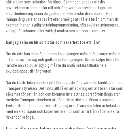
sätta bilen som säkerhet för lånet. Sanningen är dock att din
privatekonomi spelar stor roll och långivaren är skyldig att göra en
kreditbedömning innan de godkänner eller avslår din ansökan. Hos
många långivare är det svårt eller omöjligt att få ett billån om man till
exempel har en synlig betalningsanmärkning, hög skuldsättningsgrad,
väldigt låg inkomst eller väldigt osäkra och ojämna inkomster.
Kan jag sälja en bil som står som säkerhet för ett lån?
Om du inte kan lösa lånet innan försäljningen måste långivaren måste
informeras i förväg och godkänna försäljningen. Om du säljer bilen för
mindre än vad du är skyldig måste du ändå betala tillbaka hela
skuldbeloppet till långivaren.
När du köpte bilen och fick ditt lån begärde långivaren en kreditspärr hos
Transportstyrelsen. Det finns alltså en anteckning om att bilen står som
säkerhet för ett lån och den kommer inte att tas bort förrän långivaren
medelar Transportstyrelsen att lånet är slutbetalt. Vissa bilköpare
tycker att det känns osäkert att ge sig in i affärer där bilen är belastad
med en kreditspärr och köper hellre en bil som är fri från sådana extra
risker och krångel.