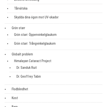
Tårvätska
Skydda dina ögon mot UV-skador
Grön starr
Grön starr: Öppenvinkelglaukom
Grön starr: Trångvinkelglaukom
Globalt problem
Himalayan Cataract Project
Dr. Sanduk Ruit
Dr. Geoffrey Tabin
Flodblindhet
Kost
Barn