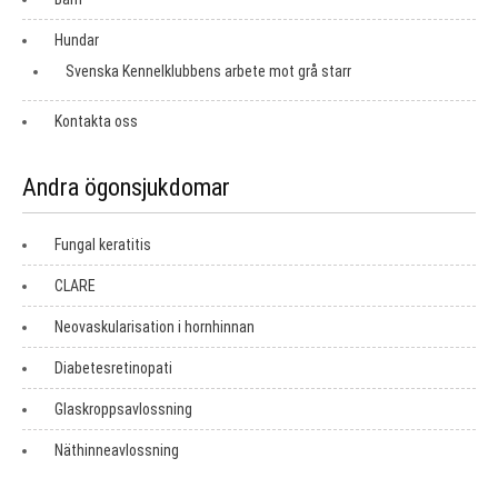
Hundar
Svenska Kennelklubbens arbete mot grå starr
Kontakta oss
Andra ögonsjukdomar
Fungal keratitis
CLARE
Neovaskularisation i hornhinnan
Diabetesretinopati
Glaskroppsavlossning
Näthinneavlossning