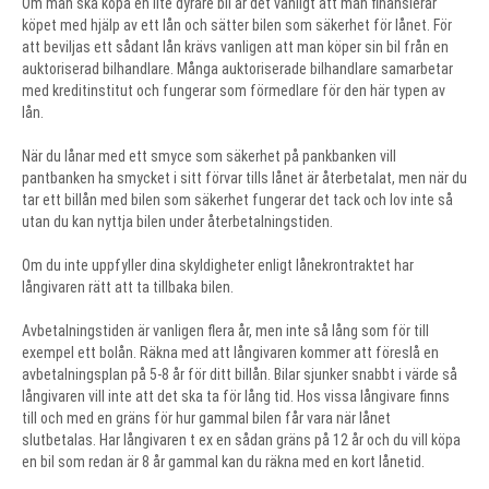
Om man ska köpa en lite dyrare bil är det vanligt att man finansierar
köpet med hjälp av ett lån och sätter bilen som säkerhet för lånet. För
att beviljas ett sådant lån krävs vanligen att man köper sin bil från en
auktoriserad bilhandlare. Många auktoriserade bilhandlare samarbetar
med kreditinstitut och fungerar som förmedlare för den här typen av
lån.
När du lånar med ett smyce som säkerhet på pankbanken vill
pantbanken ha smycket i sitt förvar tills lånet är återbetalat, men när du
tar ett billån med bilen som säkerhet fungerar det tack och lov inte så
utan du kan nyttja bilen under återbetalningstiden.
Om du inte uppfyller dina skyldigheter enligt lånekrontraktet har
långivaren rätt att ta tillbaka bilen.
Avbetalningstiden är vanligen flera år, men inte så lång som för till
exempel ett bolån. Räkna med att långivaren kommer att föreslå en
avbetalningsplan på 5-8 år för ditt billån. Bilar sjunker snabbt i värde så
långivaren vill inte att det ska ta för lång tid. Hos vissa långivare finns
till och med en gräns för hur gammal bilen får vara när lånet
slutbetalas. Har långivaren t ex en sådan gräns på 12 år och du vill köpa
en bil som redan är 8 år gammal kan du räkna med en kort lånetid.