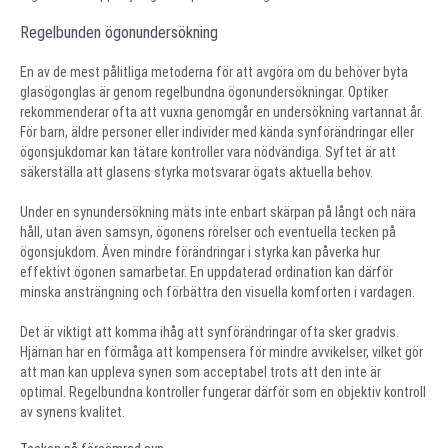
Regelbunden ögonundersökning
En av de mest pålitliga metoderna för att avgöra om du behöver byta
glasögonglas är genom regelbundna ögonundersökningar. Optiker
rekommenderar ofta att vuxna genomgår en undersökning vartannat år.
För barn, äldre personer eller individer med kända synförändringar eller
ögonsjukdomar kan tätare kontroller vara nödvändiga. Syftet är att
säkerställa att glasens styrka motsvarar ögats aktuella behov.
Under en synundersökning mäts inte enbart skärpan på långt och nära
håll, utan även samsyn, ögonens rörelser och eventuella tecken på
ögonsjukdom. Även mindre förändringar i styrka kan påverka hur
effektivt ögonen samarbetar. En uppdaterad ordination kan därför
minska ansträngning och förbättra den visuella komforten i vardagen.
Det är viktigt att komma ihåg att synförändringar ofta sker gradvis.
Hjärnan har en förmåga att kompensera för mindre avvikelser, vilket gör
att man kan uppleva synen som acceptabel trots att den inte är
optimal. Regelbundna kontroller fungerar därför som en objektiv kontroll
av synens kvalitet.