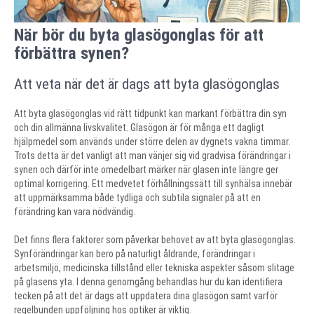
När bör du byta glasögonglas för att
förbättra synen?
Att veta när det är dags att byta glasögonglas
Att byta glasögonglas vid rätt tidpunkt kan markant förbättra din syn
och din allmänna livskvalitet. Glasögon är för många ett dagligt
hjälpmedel som används under större delen av dygnets vakna timmar.
Trots detta är det vanligt att man vänjer sig vid gradvisa förändringar i
synen och därför inte omedelbart märker när glasen inte längre ger
optimal korrigering. Ett medvetet förhållningssätt till synhälsa innebär
att uppmärksamma både tydliga och subtila signaler på att en
förändring kan vara nödvändig.
Det finns flera faktorer som påverkar behovet av att byta glasögonglas.
Synförändringar kan bero på naturligt åldrande, förändringar i
arbetsmiljö, medicinska tillstånd eller tekniska aspekter såsom slitage
på glasens yta. I denna genomgång behandlas hur du kan identifiera
tecken på att det är dags att uppdatera dina glasögon samt varför
regelbunden uppföljning hos optiker är viktig.