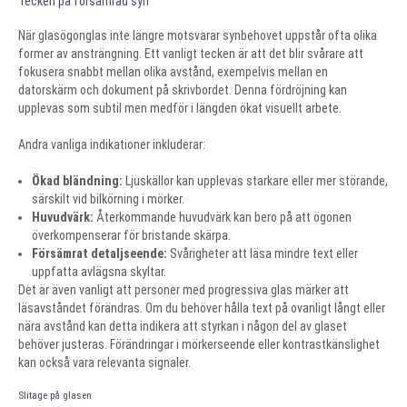
Tecken på försämrad syn
När glasögonglas inte längre motsvarar synbehovet uppstår ofta olika
former av ansträngning. Ett vanligt tecken är att det blir svårare att
fokusera snabbt mellan olika avstånd, exempelvis mellan en
datorskärm och dokument på skrivbordet. Denna fördröjning kan
upplevas som subtil men medför i längden ökat visuellt arbete.
Andra vanliga indikationer inkluderar:
Ökad bländning:
Ljuskällor kan upplevas starkare eller mer störande,
särskilt vid bilkörning i mörker.
Huvudvärk:
Återkommande huvudvärk kan bero på att ögonen
överkompenserar för bristande skärpa.
Försämrat detaljseende:
Svårigheter att läsa mindre text eller
uppfatta avlägsna skyltar.
Det är även vanligt att personer med progressiva glas märker att
läsavståndet förändras. Om du behöver hålla text på ovanligt långt eller
nära avstånd kan detta indikera att styrkan i någon del av glaset
behöver justeras. Förändringar i mörkerseende eller kontrastkänslighet
kan också vara relevanta signaler.
Slitage på glasen