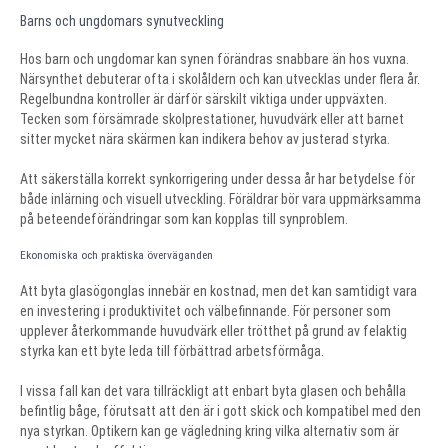
Barns och ungdomars synutveckling
Hos barn och ungdomar kan synen förändras snabbare än hos vuxna.
Närsynthet debuterar ofta i skolåldern och kan utvecklas under flera år.
Regelbundna kontroller är därför särskilt viktiga under uppväxten.
Tecken som försämrade skolprestationer, huvudvärk eller att barnet
sitter mycket nära skärmen kan indikera behov av justerad styrka.
Att säkerställa korrekt synkorrigering under dessa år har betydelse för
både inlärning och visuell utveckling. Föräldrar bör vara uppmärksamma
på beteendeförändringar som kan kopplas till synproblem.
Ekonomiska och praktiska överväganden
Att byta glasögonglas innebär en kostnad, men det kan samtidigt vara
en investering i produktivitet och välbefinnande. För personer som
upplever återkommande huvudvärk eller trötthet på grund av felaktig
styrka kan ett byte leda till förbättrad arbetsförmåga.
I vissa fall kan det vara tillräckligt att enbart byta glasen och behålla
befintlig båge, förutsatt att den är i gott skick och kompatibel med den
nya styrkan. Optikern kan ge vägledning kring vilka alternativ som är