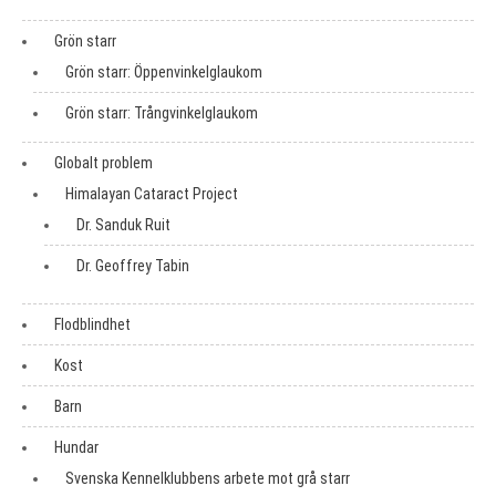
Grön starr
Grön starr: Öppenvinkelglaukom
Grön starr: Trångvinkelglaukom
Globalt problem
Himalayan Cataract Project
Dr. Sanduk Ruit
Dr. Geoffrey Tabin
Flodblindhet
Kost
Barn
Hundar
Svenska Kennelklubbens arbete mot grå starr