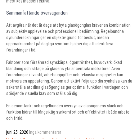
mest kostnadseffektiva.
Sammanfattande överväganden
Att avgöra när det är dags att byta glasögonglas kräver en kombination
av subjektiv upplevelse och professionell bedömning. Regelbundna
synundersökningar ger en objektiv grund för beslut, medan
uppmärksamhet på dagliga symtom hjälper dig att identifiera
förändringar i tid.
Faktorer som försämrad synskärpa, ögontrötthet, huvudvärk, ökad
bländning och slitage på glasens yta är centrala indikatorer. Även
förändringar i livsstil, arbetsuppgifter och tekniska möjligheter kan
motivera en uppdatering. Genom att aktivt följa upp din synhälsa kan du
säkerställa att dina glasögonglas ger optimal funktion i vardagen och
stödjer de visuella krav som ställs på dig.
En genomtänkt och regelbunden översyn av glasögonens skick och
funktion bidrar till långsiktig synkomfort och effektivitet i både arbete
och fritid.
juni 25, 2026
Inga kommentarer