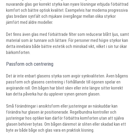
nuvarande glas ger korrekt styrka kan nyare lösningar erbjuda förbättrad
komfort och bättre optisk kvalitet. Exempelvis har moderna progressiva
glas bredare synfält och mjukare övergångar mellan olika styrkor
jämfört med äldre modeller.
Det finns även glas med förbättrade filter som reducerar blått ljus, samt
material som är tunnare och lättare. För personer med högre styrkor kan
detta innebära både bättre estetik och minskad vikt, vilket i sin tur ökar
bärkomforten.
Passform och centrering
Det är inte enbart glasens styrka som avgör synkvaliteten. Även bågens
passform och glasens centrering i förhållande till ögonen spelar en
avgörande roll. Om bågen har blivit skev eller inte längre sitter korrekt
kan detta påverka hur du upplever synen genom glasen.
Små förändringar i ansiktsform eller justeringar av näskuddar kan
förändra hur glasen är positionerade. Regelbundna kontroller och
justeringar hos optiker kan därför förbättra komforten utan att själva
glasen behöver bytas. Om bågen däremot är sliten eller skadad kan ett
byte av både båge och glas vara en praktisk lösning.