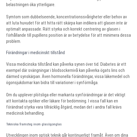
belastningen öka ytterligare.
Symtom som dubbelseende, koncentrationssvårigheter eller behov av
att luta huvudet för att hitta rätt skärpa kan indikera att glasen inte är
optimalt anpassade. Rätt styrka och korrekt centrering av glasen i
förhållande till pupillens position är av betydelse för att minimera dessa
problem.
Förändringar i medicinskt tillstånd
Vissa medicinska tillstånd kan påverka synen över tid. Diabetes är ett
exempel där svängningar i blodsockernivå kan påverka ögats lins och
därmed synskärpan. Även hormonella förändringar, vissa läkemedel och
ögonsjukdomar kan bidra till variationer i synförmåga.
Om du upplever plötsliga eller markanta synförändringar är det viktigt
att kontakta optiker eller läkare för bedömning. I vissa fall kan en
förändrad styrka vara tillräcklig åtgärd, medan det i andra fall krävs
medicinsk behandling.
Tekniska framsteg inom glasögonglas
Utvecklingen inom optisk teknik går kontinuerligt framåt. Även om dina