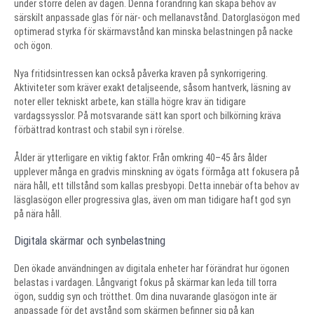
under större delen av dagen. Denna förändring kan skapa behov av
särskilt anpassade glas för när- och mellanavstånd. Datorglasögon med
optimerad styrka för skärmavstånd kan minska belastningen på nacke
och ögon.
Nya fritidsintressen kan också påverka kraven på synkorrigering.
Aktiviteter som kräver exakt detaljseende, såsom hantverk, läsning av
noter eller tekniskt arbete, kan ställa högre krav än tidigare
vardagssysslor. På motsvarande sätt kan sport och bilkörning kräva
förbättrad kontrast och stabil syn i rörelse.
Ålder är ytterligare en viktig faktor. Från omkring 40–45 års ålder
upplever många en gradvis minskning av ögats förmåga att fokusera på
nära håll, ett tillstånd som kallas presbyopi. Detta innebär ofta behov av
läsglasögon eller progressiva glas, även om man tidigare haft god syn
på nära håll.
Digitala skärmar och synbelastning
Den ökade användningen av digitala enheter har förändrat hur ögonen
belastas i vardagen. Långvarigt fokus på skärmar kan leda till torra
ögon, suddig syn och trötthet. Om dina nuvarande glasögon inte är
anpassade för det avstånd som skärmen befinner sig på kan