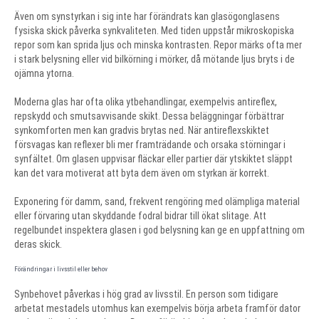
Även om synstyrkan i sig inte har förändrats kan glasögonglasens
fysiska skick påverka synkvaliteten. Med tiden uppstår mikroskopiska
repor som kan sprida ljus och minska kontrasten. Repor märks ofta mer
i stark belysning eller vid bilkörning i mörker, då mötande ljus bryts i de
ojämna ytorna.
Moderna glas har ofta olika ytbehandlingar, exempelvis antireflex,
repskydd och smutsavvisande skikt. Dessa beläggningar förbättrar
synkomforten men kan gradvis brytas ned. När antireflexskiktet
försvagas kan reflexer bli mer framträdande och orsaka störningar i
synfältet. Om glasen uppvisar fläckar eller partier där ytskiktet släppt
kan det vara motiverat att byta dem även om styrkan är korrekt.
Exponering för damm, sand, frekvent rengöring med olämpliga material
eller förvaring utan skyddande fodral bidrar till ökat slitage. Att
regelbundet inspektera glasen i god belysning kan ge en uppfattning om
deras skick.
Förändringar i livsstil eller behov
Synbehovet påverkas i hög grad av livsstil. En person som tidigare
arbetat mestadels utomhus kan exempelvis börja arbeta framför dator