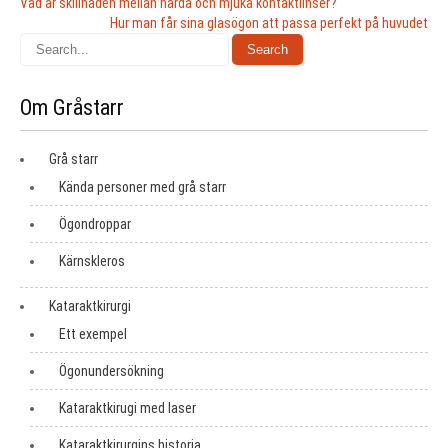
Inläggsnavigering
Vad är skillnaden mellan hårda och mjuka kontaktlinser?
Hur man får sina glasögon att passa perfekt på huvudet
Om Gråstarr
Grå starr
Kända personer med grå starr
Ögondroppar
Kärnskleros
Kataraktkirurgi
Ett exempel
Ögonundersökning
Kataraktkirugi med laser
Kataraktkirurgins historia