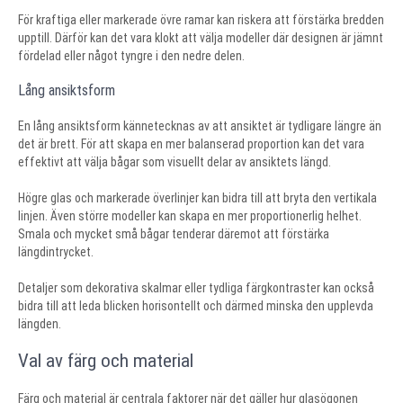
För kraftiga eller markerade övre ramar kan riskera att förstärka bredden
upptill. Därför kan det vara klokt att välja modeller där designen är jämnt
fördelad eller något tyngre i den nedre delen.
Lång ansiktsform
En lång ansiktsform kännetecknas av att ansiktet är tydligare längre än
det är brett. För att skapa en mer balanserad proportion kan det vara
effektivt att välja bågar som visuellt delar av ansiktets längd.
Högre glas och markerade överlinjer kan bidra till att bryta den vertikala
linjen. Även större modeller kan skapa en mer proportionerlig helhet.
Smala och mycket små bågar tenderar däremot att förstärka
längdintrycket.
Detaljer som dekorativa skalmar eller tydliga färgkontraster kan också
bidra till att leda blicken horisontellt och därmed minska den upplevda
längden.
Val av färg och material
Färg och material är centrala faktorer när det gäller hur glasögonen