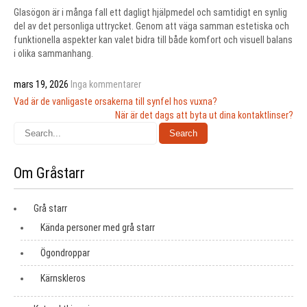
Glasögon är i många fall ett dagligt hjälpmedel och samtidigt en synlig
del av det personliga uttrycket. Genom att väga samman estetiska och
funktionella aspekter kan valet bidra till både komfort och visuell balans
i olika sammanhang.
mars 19, 2026
Inga kommentarer
Inläggsnavigering
Vad är de vanligaste orsakerna till synfel hos vuxna?
När är det dags att byta ut dina kontaktlinser?
Om Gråstarr
Grå starr
Kända personer med grå starr
Ögondroppar
Kärnskleros