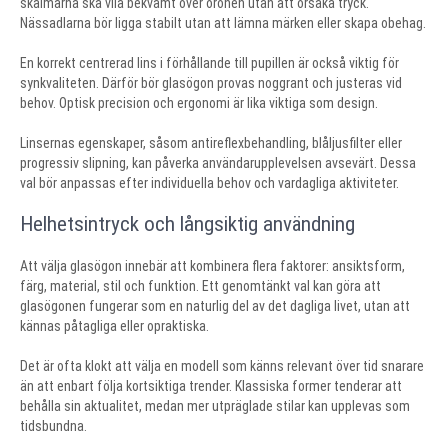
skalmarna ska vila bekvämt över öronen utan att orsaka tryck.
Nässadlarna bör ligga stabilt utan att lämna märken eller skapa obehag.
En korrekt centrerad lins i förhållande till pupillen är också viktig för
synkvaliteten. Därför bör glasögon provas noggrant och justeras vid
behov. Optisk precision och ergonomi är lika viktiga som design.
Linsernas egenskaper, såsom antireflexbehandling, blåljusfilter eller
progressiv slipning, kan påverka användarupplevelsen avsevärt. Dessa
val bör anpassas efter individuella behov och vardagliga aktiviteter.
Helhetsintryck och långsiktig användning
Att välja glasögon innebär att kombinera flera faktorer: ansiktsform,
färg, material, stil och funktion. Ett genomtänkt val kan göra att
glasögonen fungerar som en naturlig del av det dagliga livet, utan att
kännas påtagliga eller opraktiska.
Det är ofta klokt att välja en modell som känns relevant över tid snarare
än att enbart följa kortsiktiga trender. Klassiska former tenderar att
behålla sin aktualitet, medan mer utpräglade stilar kan upplevas som
tidsbundna.