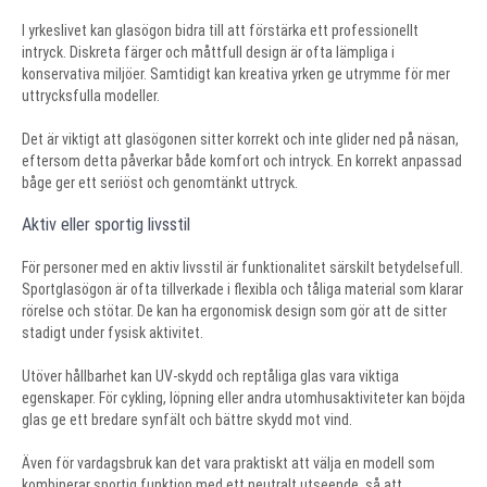
I yrkeslivet kan glasögon bidra till att förstärka ett professionellt
intryck. Diskreta färger och måttfull design är ofta lämpliga i
konservativa miljöer. Samtidigt kan kreativa yrken ge utrymme för mer
uttrycksfulla modeller.
Det är viktigt att glasögonen sitter korrekt och inte glider ned på näsan,
eftersom detta påverkar både komfort och intryck. En korrekt anpassad
båge ger ett seriöst och genomtänkt uttryck.
Aktiv eller sportig livsstil
För personer med en aktiv livsstil är funktionalitet särskilt betydelsefull.
Sportglasögon är ofta tillverkade i flexibla och tåliga material som klarar
rörelse och stötar. De kan ha ergonomisk design som gör att de sitter
stadigt under fysisk aktivitet.
Utöver hållbarhet kan UV-skydd och reptåliga glas vara viktiga
egenskaper. För cykling, löpning eller andra utomhusaktiviteter kan böjda
glas ge ett bredare synfält och bättre skydd mot vind.
Även för vardagsbruk kan det vara praktiskt att välja en modell som
kombinerar sportig funktion med ett neutralt utseende, så att