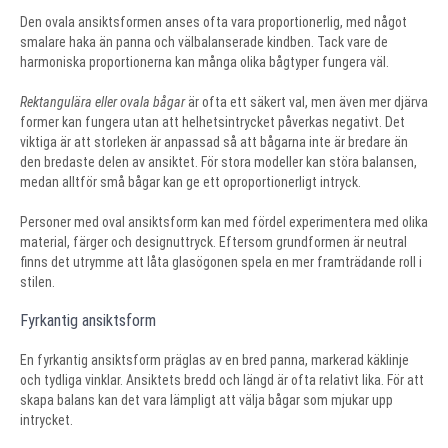
Den ovala ansiktsformen anses ofta vara proportionerlig, med något
smalare haka än panna och välbalanserade kindben. Tack vare de
harmoniska proportionerna kan många olika bågtyper fungera väl.
Rektangulära eller ovala bågar
är ofta ett säkert val, men även mer djärva
former kan fungera utan att helhetsintrycket påverkas negativt. Det
viktiga är att storleken är anpassad så att bågarna inte är bredare än
den bredaste delen av ansiktet. För stora modeller kan störa balansen,
medan alltför små bågar kan ge ett oproportionerligt intryck.
Personer med oval ansiktsform kan med fördel experimentera med olika
material, färger och designuttryck. Eftersom grundformen är neutral
finns det utrymme att låta glasögonen spela en mer framträdande roll i
stilen.
Fyrkantig ansiktsform
En fyrkantig ansiktsform präglas av en bred panna, markerad käklinje
och tydliga vinklar. Ansiktets bredd och längd är ofta relativt lika. För att
skapa balans kan det vara lämpligt att välja bågar som mjukar upp
intrycket.