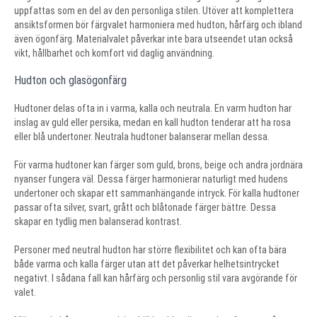
uppfattas som en del av den personliga stilen. Utöver att komplettera
ansiktsformen bör färgvalet harmoniera med hudton, hårfärg och ibland
även ögonfärg. Materialvalet påverkar inte bara utseendet utan också
vikt, hållbarhet och komfort vid daglig användning.
Hudton och glasögonfärg
Hudtoner delas ofta in i varma, kalla och neutrala. En varm hudton har
inslag av guld eller persika, medan en kall hudton tenderar att ha rosa
eller blå undertoner. Neutrala hudtoner balanserar mellan dessa.
För varma hudtoner kan färger som guld, brons, beige och andra jordnära
nyanser fungera väl. Dessa färger harmonierar naturligt med hudens
undertoner och skapar ett sammanhängande intryck. För kalla hudtoner
passar ofta silver, svart, grått och blåtonade färger bättre. Dessa
skapar en tydlig men balanserad kontrast.
Personer med neutral hudton har större flexibilitet och kan ofta bära
både varma och kalla färger utan att det påverkar helhetsintrycket
negativt. I sådana fall kan hårfärg och personlig stil vara avgörande för
valet.