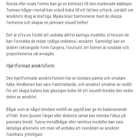
Runda eller ovala former kan ge en kontrast till den markerade käklinjen.
Tunnare bågar i metall kan också bidra till ett lättare uttryck, särskilt om
ansiktets drag är kraftiga. Mjuka linjer harmonierar med de skarpa
formerna och skapar en jämnare visuell helhet.
Det är ofta en fördel att undvika alltför kantiga modeller, eftersom de
kan förstärka de redan tydliga vinklarna i ansiktet. Samtidigt kan en
diskret rektangulär form fungera, förutsatt att hörnen är rundade och
proportionerna väl avvägda.
Hjärtformad ansiktsform
Den hjärtformade ansiktsformen har en bredare panna och smalare
haka. Kindbenen kan vara framträdande, och ansiktet smalnar av nedåt.
För att skapa balans kan glasögon bidra till att visuellt bredda den nedre
delen av ansiktet.
Bågar som är något bredare nedtill än upptill kan ge en balanserande
effekt. Även ljusare färger eller diskreta ramar kan minska fokus på
pannans bredd. Tunna metallbågar eller ramlösa modeller kan vara
lämpliga alternativ om man vill undvika att överdelen av ansiktet
framhävs ytterligare.