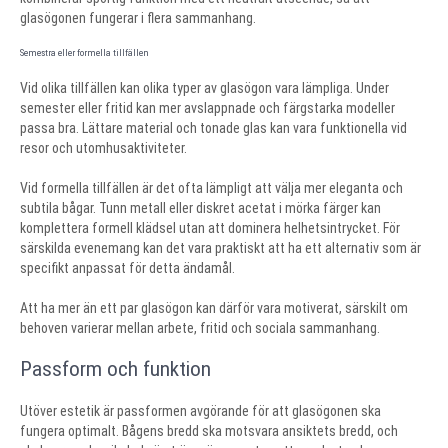
glasögonen fungerar i flera sammanhang.
Semestra eller formella tillfällen
Vid olika tillfällen kan olika typer av glasögon vara lämpliga. Under
semester eller fritid kan mer avslappnade och färgstarka modeller
passa bra. Lättare material och tonade glas kan vara funktionella vid
resor och utomhusaktiviteter.
Vid formella tillfällen är det ofta lämpligt att välja mer eleganta och
subtila bågar. Tunn metall eller diskret acetat i mörka färger kan
komplettera formell klädsel utan att dominera helhetsintrycket. För
särskilda evenemang kan det vara praktiskt att ha ett alternativ som är
specifikt anpassat för detta ändamål.
Att ha mer än ett par glasögon kan därför vara motiverat, särskilt om
behoven varierar mellan arbete, fritid och sociala sammanhang.
Passform och funktion
Utöver estetik är passformen avgörande för att glasögonen ska
fungera optimalt. Bågens bredd ska motsvara ansiktets bredd, och