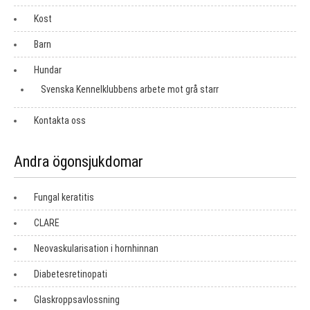
Kost
Barn
Hundar
Svenska Kennelklubbens arbete mot grå starr
Kontakta oss
Andra ögonsjukdomar
Fungal keratitis
CLARE
Neovaskularisation i hornhinnan
Diabetesretinopati
Glaskroppsavlossning