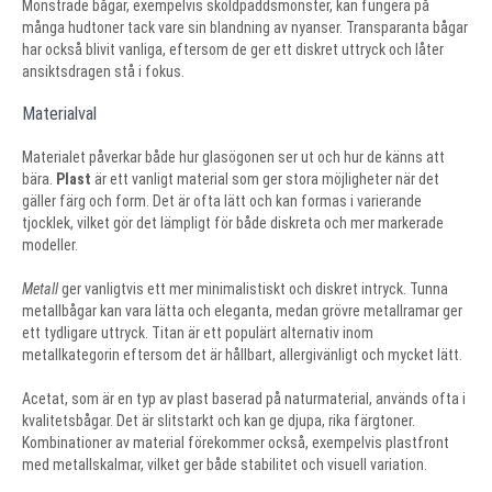
Mönstrade bågar, exempelvis sköldpaddsmönster, kan fungera på
många hudtoner tack vare sin blandning av nyanser. Transparanta bågar
har också blivit vanliga, eftersom de ger ett diskret uttryck och låter
ansiktsdragen stå i fokus.
Materialval
Materialet påverkar både hur glasögonen ser ut och hur de känns att
bära.
Plast
är ett vanligt material som ger stora möjligheter när det
gäller färg och form. Det är ofta lätt och kan formas i varierande
tjocklek, vilket gör det lämpligt för både diskreta och mer markerade
modeller.
Metall
ger vanligtvis ett mer minimalistiskt och diskret intryck. Tunna
metallbågar kan vara lätta och eleganta, medan grövre metallramar ger
ett tydligare uttryck. Titan är ett populärt alternativ inom
metallkategorin eftersom det är hållbart, allergivänligt och mycket lätt.
Acetat, som är en typ av plast baserad på naturmaterial, används ofta i
kvalitetsbågar. Det är slitstarkt och kan ge djupa, rika färgtoner.
Kombinationer av material förekommer också, exempelvis plastfront
med metallskalmar, vilket ger både stabilitet och visuell variation.