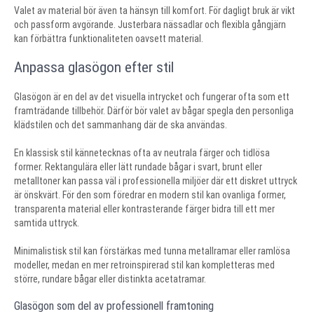
Valet av material bör även ta hänsyn till komfort. För dagligt bruk är vikt
och passform avgörande. Justerbara nässadlar och flexibla gångjärn
kan förbättra funktionaliteten oavsett material.
Anpassa glasögon efter stil
Glasögon är en del av det visuella intrycket och fungerar ofta som ett
framträdande tillbehör. Därför bör valet av bågar spegla den personliga
klädstilen och det sammanhang där de ska användas.
En klassisk stil kännetecknas ofta av neutrala färger och tidlösa
former. Rektangulära eller lätt rundade bågar i svart, brunt eller
metalltoner kan passa väl i professionella miljöer där ett diskret uttryck
är önskvärt. För den som föredrar en modern stil kan ovanliga former,
transparenta material eller kontrasterande färger bidra till ett mer
samtida uttryck.
Minimalistisk stil kan förstärkas med tunna metallramar eller ramlösa
modeller, medan en mer retroinspirerad stil kan kompletteras med
större, rundare bågar eller distinkta acetatramar.
Glasögon som del av professionell framtoning