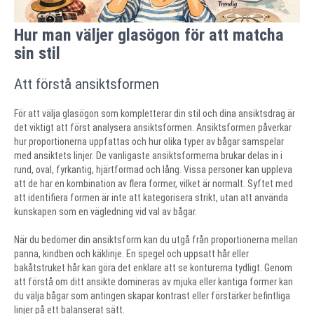
Hur man väljer glasögon för att matcha
sin stil
Att förstå ansiktsformen
För att välja glasögon som kompletterar din stil och dina ansiktsdrag är
det viktigt att först analysera ansiktsformen. Ansiktsformen påverkar
hur proportionerna uppfattas och hur olika typer av bågar samspelar
med ansiktets linjer. De vanligaste ansiktsformerna brukar delas in i
rund, oval, fyrkantig, hjärtformad och lång. Vissa personer kan uppleva
att de har en kombination av flera former, vilket är normalt. Syftet med
att identifiera formen är inte att kategorisera strikt, utan att använda
kunskapen som en vägledning vid val av bågar.
När du bedömer din ansiktsform kan du utgå från proportionerna mellan
panna, kindben och käklinje. En spegel och uppsatt hår eller
bakåtstruket hår kan göra det enklare att se konturerna tydligt. Genom
att förstå om ditt ansikte domineras av mjuka eller kantiga former kan
du välja bågar som antingen skapar kontrast eller förstärker befintliga
linjer på ett balanserat sätt.