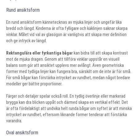
Rund ansiktsform
En rund ansiktsform kännetecknas av mjuka linjer och ungefär lika
bredd och längd. Kinderna är ofta fylligare och käklinjen saknar skarpa
vinklar. Målet vid val av glasögon är vanligtvis att skapa mer definition
och ge intryck av längd.
Rektangulära eller fyrkantiga bågar
kan bidra till att skapa kontrast
mot de mjuka dragen. Genom att tillföra vinklar uppstår en visuell
balans som gör att ansiktet upplevs mer avlångt. Även geometriska
former med tydliga linjer kan fungera bra, särskilt om de inte är för små.
För små bågar kan förstärka intrycket av rundhet, medan något bredare
modeller ger bättre proportioner.
Färger och detaljer spelar också roll. En tydlig överlinje eller markerad
brygga kan dra blicken uppåt och därmed skapa en vertikal effekt. Det
är ofta fördelaktigt att undvika helt runda bågar om syftet är att minska
intrycket av rundhet, eftersom liknande former tenderar att förstärka
varandra.
Oval ansiktsform