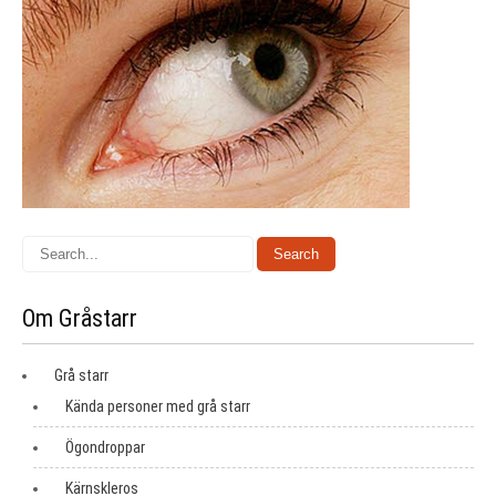
Om Gråstarr
Grå starr
Kända personer med grå starr
Ögondroppar
Kärnskleros