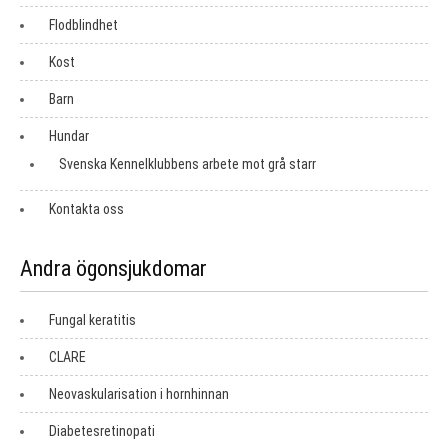
Flodblindhet
Kost
Barn
Hundar
Svenska Kennelklubbens arbete mot grå starr
Kontakta oss
Andra ögonsjukdomar
Fungal keratitis
CLARE
Neovaskularisation i hornhinnan
Diabetesretinopati