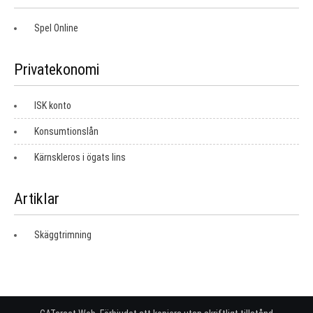
Spel Online
Privatekonomi
ISK konto
Konsumtionslån
Kärnskleros i ögats lins
Artiklar
Skäggtrimning