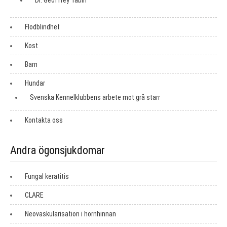
Dr. Geoffrey Tabin
Flodblindhet
Kost
Barn
Hundar
Svenska Kennelklubbens arbete mot grå starr
Kontakta oss
Andra ögonsjukdomar
Fungal keratitis
CLARE
Neovaskularisation i hornhinnan