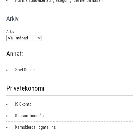
Hur man undviker att glasögon glider ner på näsan
Arkiv
Arkiv
Annat:
Spel Online
Privatekonomi
ISK konto
Konsumtionslån
Kärnskleros i ögats lins