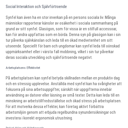
Social Interaktion och Självförtroende
Synfel kan även ha en stor inverkan på en persons sociala liv. Många
människor rapporterar känslor av osäkerhet i sociala sammanhang på
grund av sitt synfel. Glasögon, som för vissa är en stilfull accessoar,
kan för andra uppfattas som en börda. Denna syn på glasögon kan i sin
tur påverka självkänslan och leda till en ökad medvetenhet om sitt
utseende. Speciellt för barn och ungdomar kan synfel leda till oönskad
uppmärksamhet eller i värsta fall mobbning, vilket i sin tur påverkar
deras sociala utveckling och självförtroende negativt.
Arbetsplatsens Effektivitet
På arbetsplatsen kan synfel betyda skillnaden mellan en produktiv dag
och en stressig upplevelse. Anställda med synfel kan ha svårigheter att
fokusera på sina arbetsuppgifter, särskilt när uppgifterna innebär
användning av datorer eller läsning av små texter. Detta kan leda till en
minskning av arbetstillfredsställelse och ökad stress på arbetsplatsen.
För att motverka dessa effekter, kan företag aktivt förbättra
arbetsmiljön genom att erbjuda regelbundna synundersökningar och
investera i korrekt ergonomisk utrustning.
Psykisk Hälsa och Välbefinnande