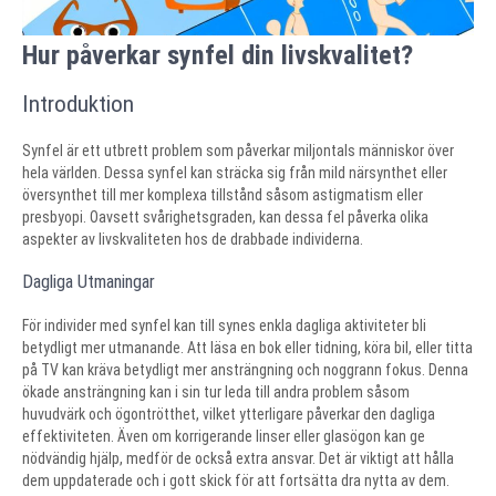
Hur påverkar synfel din livskvalitet?
Introduktion
Synfel är ett utbrett problem som påverkar miljontals människor över
hela världen. Dessa synfel kan sträcka sig från mild närsynthet eller
översynthet till mer komplexa tillstånd såsom astigmatism eller
presbyopi. Oavsett svårighetsgraden, kan dessa fel påverka olika
aspekter av livskvaliteten hos de drabbade individerna.
Dagliga Utmaningar
För individer med synfel kan till synes enkla dagliga aktiviteter bli
betydligt mer utmanande. Att läsa en bok eller tidning, köra bil, eller titta
på TV kan kräva betydligt mer ansträngning och noggrann fokus. Denna
ökade ansträngning kan i sin tur leda till andra problem såsom
huvudvärk och ögontrötthet, vilket ytterligare påverkar den dagliga
effektiviteten. Även om korrigerande linser eller glasögon kan ge
nödvändig hjälp, medför de också extra ansvar. Det är viktigt att hålla
dem uppdaterade och i gott skick för att fortsätta dra nytta av dem.