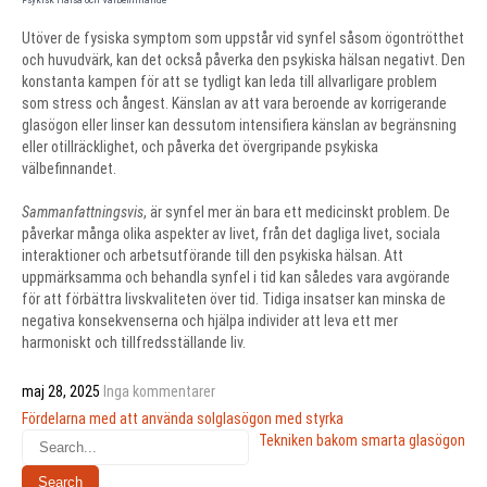
Utöver de fysiska symptom som uppstår vid synfel såsom ögontrötthet
och huvudvärk, kan det också påverka den psykiska hälsan negativt. Den
konstanta kampen för att se tydligt kan leda till allvarligare problem
som stress och ångest. Känslan av att vara beroende av korrigerande
glasögon eller linser kan dessutom intensifiera känslan av begränsning
eller otillräcklighet, och påverka det övergripande psykiska
välbefinnandet.
Sammanfattningsvis
, är synfel mer än bara ett medicinskt problem. De
påverkar många olika aspekter av livet, från det dagliga livet, sociala
interaktioner och arbetsutförande till den psykiska hälsan. Att
uppmärksamma och behandla synfel i tid kan således vara avgörande
för att förbättra livskvaliteten över tid. Tidiga insatser kan minska de
negativa konsekvenserna och hjälpa individer att leva ett mer
harmoniskt och tillfredsställande liv.
maj 28, 2025
Inga kommentarer
Inläggsnavigering
Fördelarna med att använda solglasögon med styrka
Tekniken bakom smarta glasögon