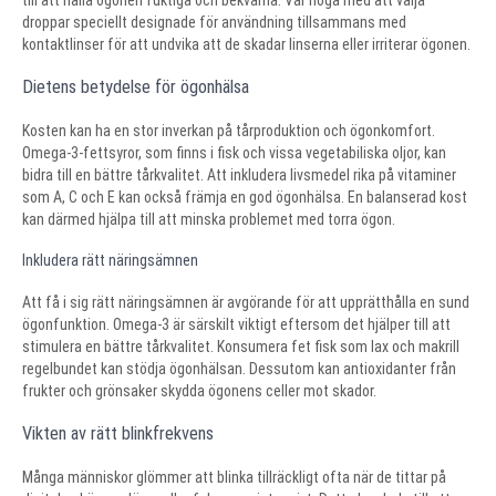
till att hålla ögonen fuktiga och bekväma. Var noga med att välja
droppar speciellt designade för användning tillsammans med
kontaktlinser för att undvika att de skadar linserna eller irriterar ögonen.
Dietens betydelse för ögonhälsa
Kosten kan ha en stor inverkan på tårproduktion och ögonkomfort.
Omega-3-fettsyror, som finns i fisk och vissa vegetabiliska oljor, kan
bidra till en bättre tårkvalitet. Att inkludera livsmedel rika på vitaminer
som A, C och E kan också främja en god ögonhälsa. En balanserad kost
kan därmed hjälpa till att minska problemet med torra ögon.
Inkludera rätt näringsämnen
Att få i sig rätt näringsämnen är avgörande för att upprätthålla en sund
ögonfunktion. Omega-3 är särskilt viktigt eftersom det hjälper till att
stimulera en bättre tårkvalitet. Konsumera fet fisk som lax och makrill
regelbundet kan stödja ögonhälsan. Dessutom kan antioxidanter från
frukter och grönsaker skydda ögonens celler mot skador.
Vikten av rätt blinkfrekvens
Många människor glömmer att blinka tillräckligt ofta när de tittar på