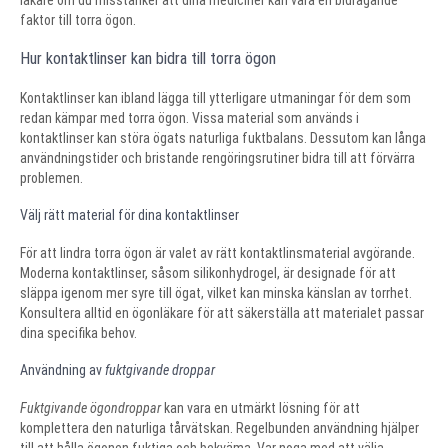
läkare om du misstänker att dina mediciner kan vara en bidragande
faktor till torra ögon.
Hur kontaktlinser kan bidra till torra ögon
Kontaktlinser kan ibland lägga till ytterligare utmaningar för dem som
redan kämpar med torra ögon. Vissa material som används i
kontaktlinser kan störa ögats naturliga fuktbalans. Dessutom kan långa
användningstider och bristande rengöringsrutiner bidra till att förvärra
problemen.
Välj rätt material för dina kontaktlinser
För att lindra torra ögon är valet av rätt kontaktlinsmaterial avgörande.
Moderna kontaktlinser, såsom silikonhydrogel, är designade för att
släppa igenom mer syre till ögat, vilket kan minska känslan av torrhet.
Konsultera alltid en ögonläkare för att säkerställa att materialet passar
dina specifika behov.
Användning av
fuktgivande droppar
Fuktgivande ögondroppar
kan vara en utmärkt lösning för att
komplettera den naturliga tårvätskan. Regelbunden användning hjälper