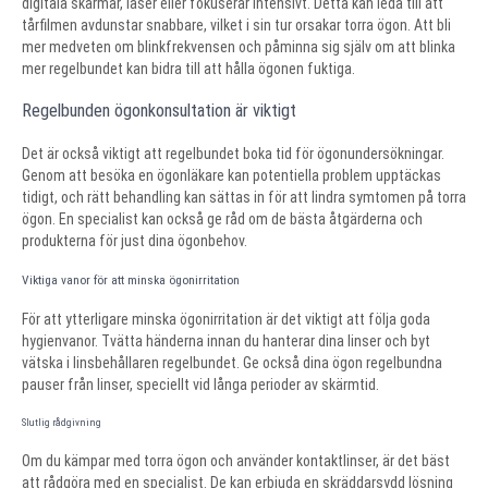
digitala skärmar, läser eller fokuserar intensivt. Detta kan leda till att
tårfilmen avdunstar snabbare, vilket i sin tur orsakar torra ögon. Att bli
mer medveten om blinkfrekvensen och påminna sig själv om att blinka
mer regelbundet kan bidra till att hålla ögonen fuktiga.
Regelbunden ögonkonsultation är viktigt
Det är också viktigt att regelbundet boka tid för ögonundersökningar.
Genom att besöka en ögonläkare kan potentiella problem upptäckas
tidigt, och rätt behandling kan sättas in för att lindra symtomen på torra
ögon. En specialist kan också ge råd om de bästa åtgärderna och
produkterna för just dina ögonbehov.
Viktiga vanor för att minska ögonirritation
För att ytterligare minska ögonirritation är det viktigt att följa goda
hygienvanor. Tvätta händerna innan du hanterar dina linser och byt
vätska i linsbehållaren regelbundet. Ge också dina ögon regelbundna
pauser från linser, speciellt vid långa perioder av skärmtid.
Slutlig rådgivning
Om du kämpar med torra ögon och använder kontaktlinser, är det bäst
att rådgöra med en specialist. De kan erbjuda en skräddarsydd lösning