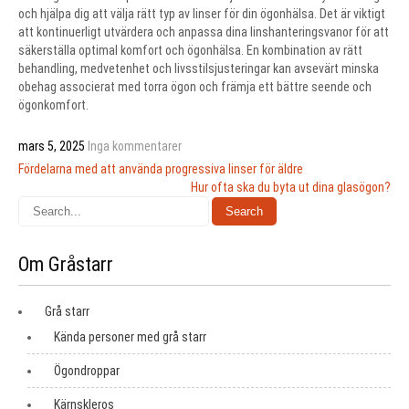
och hjälpa dig att välja rätt typ av linser för din ögonhälsa. Det är viktigt
att kontinuerligt utvärdera och anpassa dina linshanteringsvanor för att
säkerställa optimal komfort och ögonhälsa. En kombination av rätt
behandling, medvetenhet och livsstilsjusteringar kan avsevärt minska
obehag associerat med torra ögon och främja ett bättre seende och
ögonkomfort.
mars 5, 2025
Inga kommentarer
Inläggsnavigering
Fördelarna med att använda progressiva linser för äldre
Hur ofta ska du byta ut dina glasögon?
Om Gråstarr
Grå starr
Kända personer med grå starr
Ögondroppar
Kärnskleros