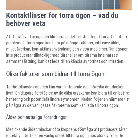
Kontaktlinser för torra ögon – vad du
behöver veta
Att förstå varför ögonen blir torra är det första steget för att hantera
problemet. Torra ögon kan bero på många faktorer, inklusive ålder,
miljöpåverkan, kontaktlinsanvändning och vissa mediciner. När ögonen
inte producerar tillräckligt med tårar eller om tårarna inte har rätt
sammansättning, kan det leda till en känsla av torrhet och irritation.
Olika faktorer som bidrar till torra ögon
Torrhetskänsla i ögonen kan vara irriterande och påverka det dagliga
livet. En djupare förståelse av de olika orsakerna kan bidra till en bättre
hantering och potentiellt lindra symtomen. Nedan följer en närmare titt
på några av de vanligaste faktorerna som kan leda till torra ögon.
Ålder och naturliga förändringar
Med ökande ålder minskar ofta kroppens förmåga att producera tårar
effektivt. Detta är en vanlig orsak till torra ögon hos äldre vuxna. De