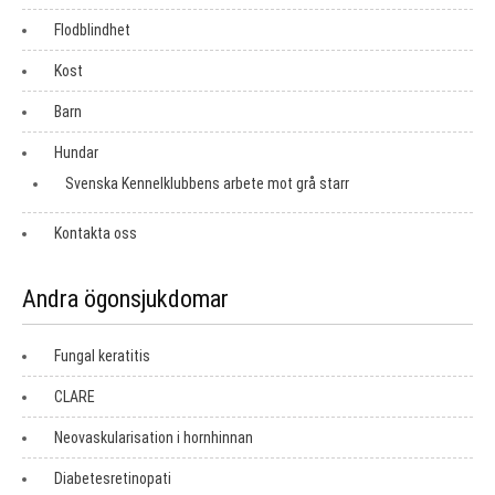
Flodblindhet
Kost
Barn
Hundar
Svenska Kennelklubbens arbete mot grå starr
Kontakta oss
Andra ögonsjukdomar
Fungal keratitis
CLARE
Neovaskularisation i hornhinnan
Diabetesretinopati